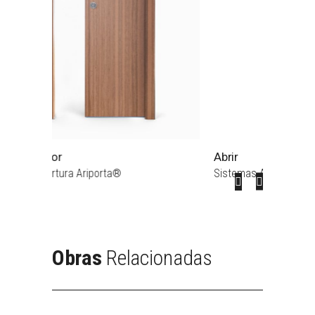
Abrir
S0 La
Sistemas Abertura Ariporta®
Portas 
Obras
Relacionadas