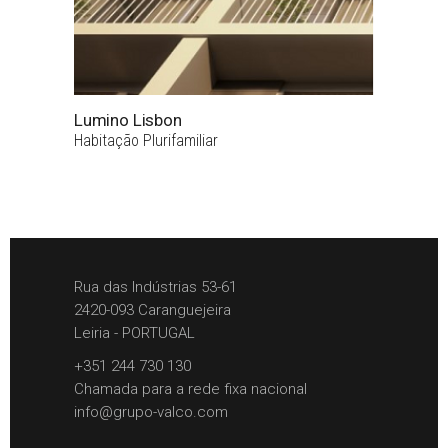
Lumino Lisbon
Habitação Plurifamiliar
Rua das Indústrias 53-61
2420-093 Caranguejeira
Leiria - PORTUGAL
+351 244 730 130
Chamada para a rede fixa nacional
info@grupo-valco.com