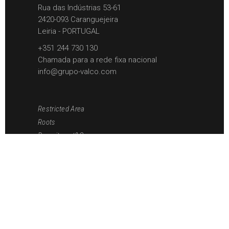
Rua das Indústrias 53-61
2420-093 Caranguejeira
Leiria - PORTUGAL
+351 244 730 130
Chamada para a rede fixa nacional
info@grupo-valco.com
Restricted Area
Roots
Recruitment&Career
Política de Privacidade
News
Contacts
Portal da Denúncia
Livro de Reclamações